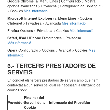
Google Chrome
(al Menú Eines ) Configuració > Mostra
opcions avançades > Privadesa ( Configuració de Contingut )
> Cookies
Més informació
Microsoft Internet Explorer
(al Menú Eines ) Opcions
d'Internet > Privadesa > Avançada
Més informació
Firefox
Opcions > Privadesa > Cookies
Més informació
Safari, iPad i iPhone
Preferències > Privadesa
Més
informació
Opera
Configuració > Opcions > Avançat > Cookies
Més
informació
6.- TERCERS PRESTADORS DE
SERVEIS
En concret els tercers prestadors de serveis amb què hem
contractat algun servei pel qual és necessari la utilització de
cookies són:
Finalitat del
Proveïdor
Servei i de la
Informació del Proveïdor
Cookie