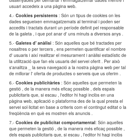
dissenyades per demanar i emmagatzemar dades mentre l'
usuari accedeix a una pàgina web.
4.-
Cookies persistents
: Són un tipus de cookies on les
dades segueixen emmagatzemats al terminal i poden ser
accedits i tractats durant un període definit pel responsable
de la galeta , i que pot anar d' uns minuts a diversos anys .
5.-
Galetes d' anàlisi
: Són aquelles que bé tractades per
nosaltres o per tercers , ens permeten quantificar el nombre
d' usuaris i així realitzar el mesurament i anàlisi estadístic de
la utilització que fan els usuaris del servei oferit . Per això
s'analitza _ la seva navegació a la nostra pàgina web per tal
de millorar l' oferta de productes o serveis que us oferim .
6.-
Cookies publicitàries
: Són aquelles que permeten la
gestió , de la manera més eficaç possible , dels espais
publicitaris que, si escau , l'editor hi hagi inclòs en una
pàgina web, aplicació o plataforma des de la qual presta el
servei sol·licitat en base a criteris com el contingut editat o la
freqüència en què es mostren els anuncis .
7.-
Cookies de publicitat comportamental
: Són aquelles
que permeten la gestió , de la manera més eficaç possible ,
dels espais publicitaris que, si escau , l'editor hi hagi inclòs