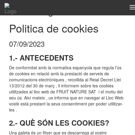
Textos-Legales
T
n
Politica de cookies
07/09/2023
1.- ANTECEDENTS
De conformitat amb la normativa espanyola que regula l'ús
de cookies en relació amb la prestació de serveis de
comunicacions electròniques , recollida al Reial Decret Llei
13/2012 del 30 de març , li informem sobre les cookies
utilitzades al lloc web de FRUIT NATURE SAT i el motiu del
seu ús. Així mateix , us informa que en navegar al Lloc Web
vostè està prestant la seva consentiment per poder utilitzar-
les .
2.- QUÈ SÓN LES COOKIES?
Una galeta és un fitxer que es descarrega al vostre