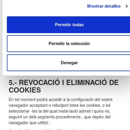
__
Tercers (
No
30 minuts
de noves sessions o
Mostrar detalles
utmb
Google
Exempta
visites .
Analytics )
De
Permitir todas
En
__
Tercers (
Es configura per al seu
No
finalitzar
utmc
Google
ús amb Urchin .
Exempta
la sessió
Analytics )
Permitir la selección
De
Emmagatzema l'origen o
__
Tercers (
campanya que explica
No
6 mesos
utmz
Google
com l' usuari ha arribat
Exempta
Denegar
Analytics )
fins a la pàgina web.
5.- REVOCACIÓ I ELIMINACIÓ DE
COOKIES
En tot moment podrà accedir a la configuració del vostre
navegador acceptant o rebutjant totes les cookies, o bé
seleccionar -les la del qual instal·lació admet i quins no,
seguint un dels següents procediments , que depèn del
navegador que utilitzi :