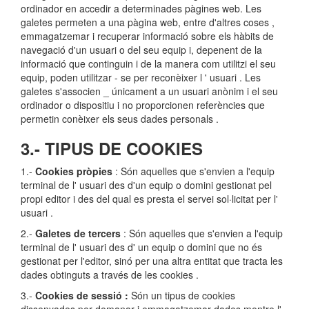
ordinador en accedir a determinades pàgines web. Les
galetes permeten a una pàgina web, entre d'altres coses ,
emmagatzemar i recuperar informació sobre els hàbits de
navegació d'un usuari o del seu equip i, depenent de la
informació que continguin i de la manera com utilitzi el seu
equip, poden utilitzar - se per reconèixer l ' usuari . Les
galetes s'associen _ únicament a un usuari anònim i el seu
ordinador o dispositiu i no proporcionen referències que
permetin conèixer els seus dades personals .
3.- TIPUS DE COOKIES
1.-
Cookies pròpies
: Són aquelles que s'envien a l'equip
terminal de l' usuari des d'un equip o domini gestionat pel
propi editor i des del qual es presta el servei sol·licitat per l'
usuari .
2.-
Galetes de tercers
: Són aquelles que s'envien a l'equip
terminal de l' usuari des d' un equip o domini que no és
gestionat per l'editor, sinó per una altra entitat que tracta les
dades obtinguts a través de les cookies .
3.-
Cookies de sessió :
Són un tipus de cookies