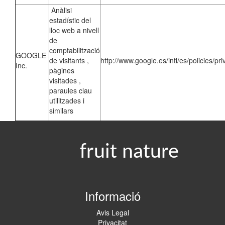
Anàlisi
estadístic del
lloc web a nivell
de
comptabilització
GOOGLE
de visitants ,
http://www.google.es/intl/es/policies/pri
Inc.
pàgines
visitades ,
paraules clau
utilitzades i
similars
fruit nature
Informació
Avis Legal
Privacitat