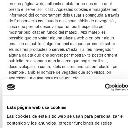
en una pàgina web, aplicació o plataforma des de la qual
presta el servei sol·licitat . Aquestes cookies emmagatzemen
informació del comportament dels usuaris obtinguda a través
de l' observació continuada dels seus hàbits de navegació ,
cosa que permet desenvolupar un perfil específic per
mostrar publicitat en funció del mateix . Així mateix és
possible que en visitar alguna pàgina web o en obrir algun
email on es publiqui algun anunci o alguna promoció sobre
els nostres productes o serveis s'instal·li al teu navegador
alguna galeta que ens serveix per mostrar- te posteriorment
publicitat relacionada amb la cerca que hagis realitzat ,
desenvolupar un control dels nostres anuncis en relació , per
exemple , amb el nombre de vegades que són vistos, on
apareixen , a quina hora es veuen, etc.
4.- TIPUS DE COOKIES
UTILITZADES PER AQUEST
LLOC WEB
Esta página web usa cookies
Les galetes utilitzades al nostre lloc web, són de sessió i de
Las cookies de este sitio web se usan para personalizar el
tercers , i ens permeten emmagatzemar i accedir a
contenido y los anuncios, ofrecer funciones de redes
informació relativa a l'idioma, el tipus de navegador utilitzat i