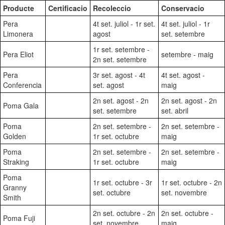
Producte
Certificacio
Recoleccio
Conservacio
Pera
4t set. juliol - 1r set.
4t set. juliol - 1r
Limonera
agost
set. setembre
1r set. setembre -
Pera Eliot
setembre - maig
2n set. setembre
Pera
3r set. agost - 4t
4t set. agost -
Conferencia
set. agost
maig
2n set. agost - 2n
2n set. agost - 2n
Poma Gala
set. setembre
set. abril
Poma
2n set. setembre -
2n set. setembre -
Golden
1r set. octubre
maig
Poma
2n set. setembre -
2n set. setembre -
Straking
1r set. octubre
maig
Poma
1r set. octubre - 3r
1r set. octubre - 2n
Granny
set. octubre
set. novembre
Smith
2n set. octubre - 2n
2n set. octubre -
Poma Fuji
set. novembre
maig