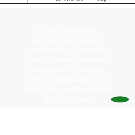
A dia d'avui estem
entregant les nostres
comandes en caixes de
cartró, granels o alveolats,
estant oberts a d'altres
formats d'embalatge si us
convé i en funció del volum
de la comanda.
Si vostès estan interessats
en qualsevol dels nostres
productes, els convidem a