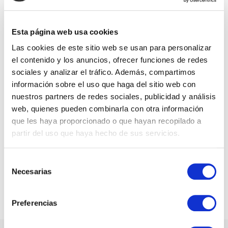
derivats. La nostra producció
es diversifica en diferents
Esta página web usa cookies
varietats de poma i pera, tot
Las cookies de este sitio web se usan para personalizar
produït segons els
el contenido y los anuncios, ofrecer funciones de redes
sociales y analizar el tráfico. Además, compartimos
estàndards ecològic i
información sobre el uso que haga del sitio web con
biodinàmic, aplicant bona
nuestros partners de redes sociales, publicidad y análisis
part dels criteris de la
web, quienes pueden combinarla con otra información
que les haya proporcionado o que hayan recopilado a
permacultura i la regeneració
partir del uso que haya hecho de sus servicios.
de sòls.
Selección
Necesarias
de
Contacta'ns
consentimiento
Preferencias